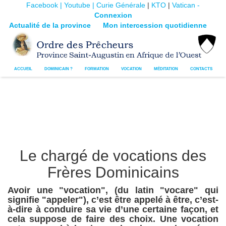
Facebook |
Youtube |
Curie Générale
|
KTO
|
Vatican -
Connexion
Actualité de la province
Mon intercession quotidienne
ACCUEIL
DOMINICAIN ?
FORMATION
VOCATION
MÉDITATION
CONTACTS
Le chargé de vocations des
Frères Dominicains
Avoir une "vocation", (du latin "vocare" qui
signifie "appeler"), c’est être appelé à être, c’est-
à-dire à conduire sa vie d’une certaine façon, et
cela suppose de faire des choix. Une vocation