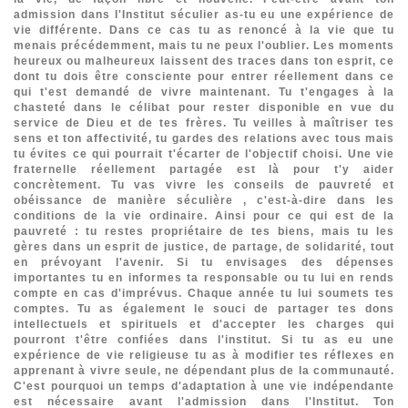
admission dans l'Institut séculier as-tu eu une expérience de
vie différente. Dans ce cas tu as renoncé à la vie que tu
menais précédemment, mais tu ne peux l'oublier. Les moments
heureux ou malheureux laissent des traces dans ton esprit, ce
dont tu dois être consciente pour entrer réellement dans ce
qui t'est demandé de vivre maintenant. Tu t'engages à la
chasteté dans le célibat pour rester disponible en vue du
service de Dieu et de tes frères. Tu veilles à maîtriser tes
sens et ton affectivité, tu gardes des relations avec tous mais
tu évites ce qui pourrait t'écarter de l'objectif choisi. Une vie
fraternelle réellement partagée est là pour t'y aider
concrètement. Tu vas vivre les conseils de pauvreté et
obéissance de manière séculière , c'est-à-dire dans les
conditions de la vie ordinaire. Ainsi pour ce qui est de la
pauvreté : tu restes propriétaire de tes biens, mais tu les
gères dans un esprit de justice, de partage, de solidarité, tout
en prévoyant l'avenir. Si tu envisages des dépenses
importantes tu en informes ta responsable ou tu lui en rends
compte en cas d'imprévus. Chaque année tu lui soumets tes
comptes. Tu as également le souci de partager tes dons
intellectuels et spirituels et d'accepter les charges qui
pourront t'être confiées dans l'institut. Si tu as eu une
expérience de vie religieuse tu as à modifier tes réflexes en
apprenant à vivre seule, ne dépendant plus de la communauté.
C'est pourquoi un temps d'adaptation à une vie indépendante
est nécessaire avant l'admission dans l'Institut. Ton