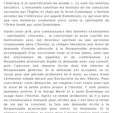
l'intérieur à la sanctification du monde », ce sont les Instituts
séculiers . L'ensemble constitue les Instituts de vie consacrée
reconnus par l'Eglise et régis par le Droit Canonique. L'Institut
séculier qui t'intéresse est appelé Dominicain, ce qui veut dire
que ses membres souhaitent vivre selon la spiritualité de
l'Ordre fondé par saint Dominique.
Après avoir prié, pris connaissance des données essentielles
: spiritualité, charisme… le concernant et avoir clarifié tes
motivations avec ton directeur spirituel ou une personne
responsable dans l'Institut, tu rédiges librement une lettre de
demande d'entrée adressée à la Responsable provinciale,
accompagnée d'un curriculum vitae et d'une photo, ainsi que
des attestations de baptême et de confirmation. La
Responsable provinciale étudie ta demande avec son conseil,
puis t'adresse une réponse écrite dont elle informe la
Responsable générale. Si ta demande est acceptée, tu es
reçue pour une période probatoire de 6 mois, au cours d'une
cérémonie simple durant une Eucharistie ou des Vêpres. Pour
concrétiser cette démarche, un chapelet t'est remis ainsi que
le texte de la petite prière propre à l'Institut. Y sont jointes
quelques prières à la Vierge Marie et à saint Dominique en
usage dans l'Institut. Après ce temps probatoire où il y aura
eu connaissance mutuelle pour vérifier que c'est bien la forme
de vie qui te convient, tu fais une demande écrite à la
Responsable provinciale pour entrer en formation. Si la
réponse est positive, tu auras deux à quatre années pour cette