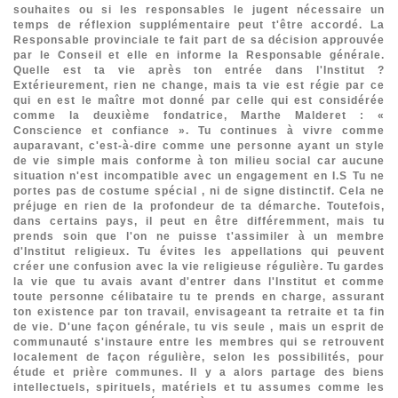
souhaites ou si les responsables le jugent nécessaire un
temps de réflexion supplémentaire peut t'être accordé. La
Responsable provinciale te fait part de sa décision approuvée
par le Conseil et elle en informe la Responsable générale.
Quelle est ta vie après ton entrée dans l'Institut ?
Extérieurement, rien ne change, mais ta vie est régie par ce
qui en est le maître mot donné par celle qui est considérée
comme la deuxième fondatrice, Marthe Malderet : «
Conscience et confiance ». Tu continues à vivre comme
auparavant, c'est-à-dire comme une personne ayant un style
de vie simple mais conforme à ton milieu social car aucune
situation n'est incompatible avec un engagement en I.S Tu ne
portes pas de costume spécial , ni de signe distinctif. Cela ne
préjuge en rien de la profondeur de ta démarche. Toutefois,
dans certains pays, il peut en être différemment, mais tu
prends soin que l'on ne puisse t'assimiler à un membre
d'Institut religieux. Tu évites les appellations qui peuvent
créer une confusion avec la vie religieuse régulière. Tu gardes
la vie que tu avais avant d'entrer dans l'Institut et comme
toute personne célibataire tu te prends en charge, assurant
ton existence par ton travail, envisageant ta retraite et ta fin
de vie. D'une façon générale, tu vis seule , mais un esprit de
communauté s'instaure entre les membres qui se retrouvent
localement de façon régulière, selon les possibilités, pour
étude et prière communes. Il y a alors partage des biens
intellectuels, spirituels, matériels et tu assumes comme les