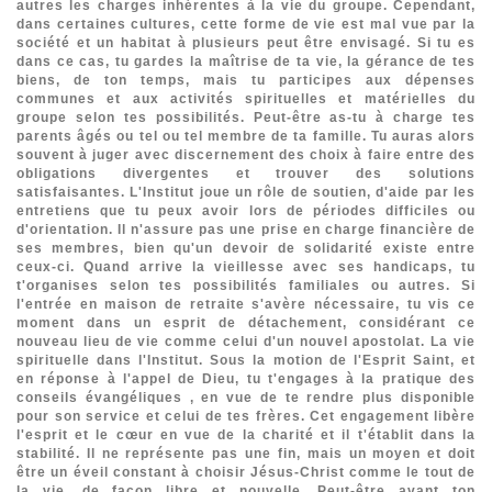
autres les charges inhérentes à la vie du groupe. Cependant,
dans certaines cultures, cette forme de vie est mal vue par la
société et un habitat à plusieurs peut être envisagé. Si tu es
dans ce cas, tu gardes la maîtrise de ta vie, la gérance de tes
biens, de ton temps, mais tu participes aux dépenses
communes et aux activités spirituelles et matérielles du
groupe selon tes possibilités. Peut-être as-tu à charge tes
parents âgés ou tel ou tel membre de ta famille. Tu auras alors
souvent à juger avec discernement des choix à faire entre des
obligations divergentes et trouver des solutions
satisfaisantes. L'Institut joue un rôle de soutien, d'aide par les
entretiens que tu peux avoir lors de périodes difficiles ou
d'orientation. Il n'assure pas une prise en charge financière de
ses membres, bien qu'un devoir de solidarité existe entre
ceux-ci. Quand arrive la vieillesse avec ses handicaps, tu
t'organises selon tes possibilités familiales ou autres. Si
l'entrée en maison de retraite s'avère nécessaire, tu vis ce
moment dans un esprit de détachement, considérant ce
nouveau lieu de vie comme celui d'un nouvel apostolat.
La vie
spirituelle dans l'Institut
. Sous la motion de l'Esprit Saint, et
en réponse à l'appel de Dieu, tu t'engages à la pratique des
conseils évangéliques , en vue de te rendre plus disponible
pour son service et celui de tes frères. Cet engagement libère
l'esprit et le cœur en vue de la charité et il t'établit dans la
stabilité. Il ne représente pas une fin, mais un moyen et doit
être un éveil constant à choisir Jésus-Christ comme le tout de
la vie, de façon libre et nouvelle. Peut-être avant ton