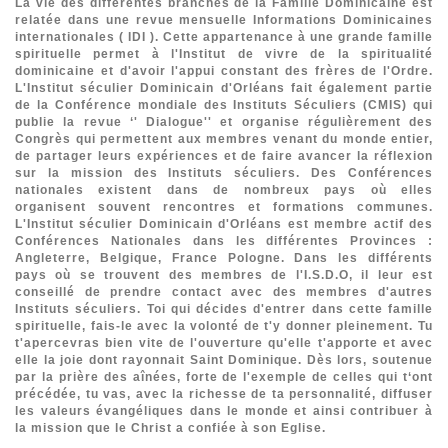
La vie des différentes branches de la Famille Dominicaine est
relatée dans une revue mensuelle Informations Dominicaines
internationales ( IDI ). Cette appartenance à une grande famille
spirituelle permet à l'Institut de vivre de la spiritualité
dominicaine et d'avoir l'appui constant des frères de l'Ordre.
L'Institut séculier Dominicain d'Orléans fait également partie
de la Conférence mondiale des Instituts Séculiers (CMIS) qui
publie la revue ‘' Dialogue'' et organise régulièrement des
Congrès qui permettent aux membres venant du monde entier,
de partager leurs expériences et de faire avancer la réflexion
sur la mission des Instituts séculiers. Des Conférences
nationales existent dans de nombreux pays où elles
organisent souvent rencontres et formations communes.
L'Institut séculier Dominicain d'Orléans est membre actif des
Conférences Nationales dans les différentes Provinces :
Angleterre, Belgique, France Pologne. Dans les différents
pays où se trouvent des membres de l'I.S.D.O, il leur est
conseillé de prendre contact avec des membres d'autres
Instituts séculiers. Toi qui décides d'entrer dans cette famille
spirituelle, fais-le avec la volonté de t'y donner pleinement. Tu
t'apercevras bien vite de l'ouverture qu'elle t'apporte et avec
elle la joie dont rayonnait Saint Dominique. Dès lors, soutenue
par la prière des aînées, forte de l'exemple de celles qui t‘ont
précédée, tu vas, avec la richesse de ta personnalité, diffuser
les valeurs évangéliques dans le monde et ainsi contribuer à
la mission que le Christ a confiée à son Eglise.