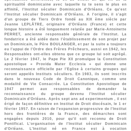
spiritualité dominicaine avec laquelle tu te sens le plus en
affinité, l'Institut séculier Dominicain d'Orléans.
Ce qu'est
l'Institut séculier Dominicain d'Orléans.
A l'origine, il s'agit
d'un groupe de Tiers Ordre fondé au XIX ème siècle par
Jeanne LEPLÂTRE, originaire d'Orléans (France) et cette
longue histoire a été longuement relatée par Marie-Antoinette
PERRET, ancienne responsable générale de l'Institut. La
fondatrice a été aidée dans l'établissement de son projet par
un Dominicain, le Père BOULANGER, et par la suite a toujours
eu l'appui de l'Ordre des Frères Prêcheurs, aussi en 1942, les
Responsables ont-elles obtenu que ce groupe lui soit agrégé.
Le 2 février 1947, le Pape Pie XII promulgue la Constitution
apostolique « Provida Mater Ecclesia » qui donne une
reconnaissance officielle par l'Eglise à certains groupes qui
seront appelés Instituts séculiers. En 1983, ils sont inscrits
dans le nouveau Code de Droit Canonique, comme une
modalité de Vie Consacrée. La Constitution Apostolique de
1947 permet aux responsables de demander la
reconnaissance du groupe devenu l'Institut séculier
Dominicain d'Orléans. Après sept ans ad experimentum , il est
érigé de façon définitive en Institut de Droit diocésain, le 1 er
février 1957. En raison de l'expansion progressive de l'Institut
hors des frontières de la France, des démarches sont
engagées depuis 2010, pour qu'il soit reconnu de Droit
Pontifical.
L'organisation de l'Institut séculier Dominicain
d'Orléans.
L'Institut né en France est à vocation