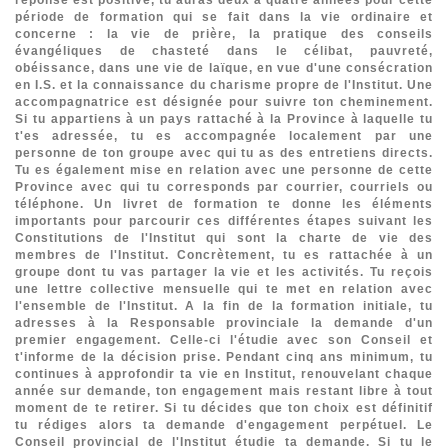
période de formation qui se fait dans la vie ordinaire et
concerne : la vie de prière, la pratique des conseils
évangéliques de chasteté dans le célibat, pauvreté,
obéissance, dans une vie de laïque, en vue d'une consécration
en I.S. et la connaissance du charisme propre de l'Institut. Une
accompagnatrice est désignée pour suivre ton cheminement.
Si tu appartiens à un pays rattaché à la Province à laquelle tu
t'es adressée, tu es accompagnée localement par une
personne de ton groupe avec qui tu as des entretiens directs.
Tu es également mise en relation avec une personne de cette
Province avec qui tu corresponds par courrier, courriels ou
téléphone. Un livret de formation te donne les éléments
importants pour parcourir ces différentes étapes suivant les
Constitutions de l'Institut qui sont la charte de vie des
membres de l'Institut. Concrètement, tu es rattachée à un
groupe dont tu vas partager la vie et les activités. Tu reçois
une lettre collective mensuelle qui te met en relation avec
l'ensemble de l'Institut. A la fin de la formation initiale, tu
adresses à la Responsable provinciale la demande d'un
premier engagement. Celle-ci l'étudie avec son Conseil et
t'informe de la décision prise. Pendant cinq ans minimum, tu
continues à approfondir ta vie en Institut, renouvelant chaque
année sur demande, ton engagement mais restant libre à tout
moment de te retirer. Si tu décides que ton choix est définitif
tu rédiges alors ta demande d'engagement perpétuel. Le
Conseil provincial de l'Institut étudie ta demande. Si tu le