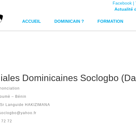
Facebook |
Actualité 
ACCUEIL
DOMINICAIN ?
FORMATION
iales Dominicaines Soclogbo (Da
nonciation
Zoumè – Bénin
: Sr Languide HAKIZIMANA
esoclogbo@yahoo.fr
7 72 72