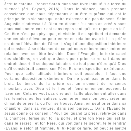
écrit le cardinal Robert Sarah dans son livre intitulé "La force du
silence" (éd. Fayard, 2016). Dans le silence, nous prenons
conscience que nous dépendons d'un être suprême qui est le
principe de la vie sans qui notre existence n’a pas de sens. Saint
Augustin s’adressait à Dieu en disant : "tu nous as créé s sans
nous mais notre cœur est sans repos tant qu’il ne repose en toi".
Cet être n’est pas physique, ni visible. Il est spirituel et demande
une certaine élévation pour entrer en relation avec lui. La prière
est donc l’élévation de l’âme. Il s'agit d’une disposition intérieure
qui consiste à se détacher de ce qui nous entoure pour entrer en
relation avec cet être invisible. Dans l'Evangile, le texte sacré
des chrétiens, on voit que Jésus pour prier se retirait dans un
endroit désert. Il se dépouillait ainsi de tout pour n'être qu'à Dieu
qu'il considérait comme son Père. Et une disposition extérieure...
Pour que cette attitude intérieure soit possible, il faut une
certaine disposition extérieure. On ne peut pas prier dans le
bruit. Le temps de la prière est un moment de rencontre
important avec Dieu et le lieu et l'environnement peuvent la
favoriser. Cela ne veut pas dire qu'il faille absolument aller dans
les temples ou les églises pour prier, mais on peut créer un
climat de prière là où l'on se trouve. Ainsi, on peut prier dans sa
chambre, dans sa voiture, dans son bureau… Dans l'Evangile,
Jésus donne ce conseil : "Pour toi, quand tu pries, retire-toi dans
ta chambre, ferme sur toi la porte, et prie ton Père qui est là,
dans le secret ; et ton Père, qui voit dans le secret, te le rendra"
(Evangile selon st Matthieu 6, 6) Pour ce faire, on peut se mettre