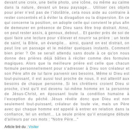
devant une croix, une belle photo, une icône, ou même au calme
dans la nature, devant un beau paysage… Utiliser ces objets
pour prier n’est pas de l’idolâtrie, cela nous aide au contraire à
rester concentrés et à éviter la divagation ou la dispersion. En ce
qui concerne la position, on adopte celle qui convient le plus afin
de demeurer en présence de Dieu sans être trop distrait. Ainsi,
on peut rester assis, à genoux, debout… Et garder près de soi de
quoi faire une lecture pour s'élever et nourrir sa prière : un texte
de saint, la Bible, un évangile… ainsi, quand on est distrait, on
peut lire un passage et le méditer quelques instants. Comment
bien prier ? On se serait attendu sans doute à ce qu'on nous
donne des prières déjà bâties à réciter comme des formules
magiques. Alors que la meilleure prière est celle que chacun
formule personnellement pour s’adresser à Dieu son créateur et
son Père afin de lui faire parvenir ses besoins. Même si Dieu est
tout-puissant, il est aussi tout proche de nous. Il est attentif aux
besoins de chaque personne. Si les chrétiens croient Dieu si
proche, c'est qu'Il est devenu lui-même homme en la personne
de Jésus-Christ, en épousant toute la condition humaine à
l’exception du péché. Jésus révèle donc que Dieu est non
seulement tout-puissant, créateur de toute vie, mais un Père
avec qui chaque homme est appelé à entrer en relation dans la
confiance, tel un enfant… La seule prière qu’il enseigne débute
d'ailleurs par ces mots : "Notre Père..."
Article tiré du :
Visiter